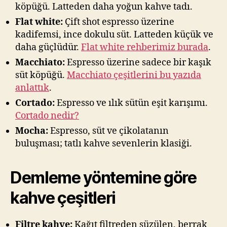
köpüğü. Latteden daha yoğun kahve tadı.
Flat white:
Çift shot espresso üzerine
kadifemsi, ince dokulu süt. Latteden küçük ve
daha güçlüdür.
Flat white rehberimiz burada
.
Macchiato:
Espresso üzerine sadece bir kaşık
süt köpüğü.
Macchiato çeşitlerini bu yazıda
anlattık
.
Cortado:
Espresso ve ılık sütün eşit karışımı.
Cortado nedir?
Mocha:
Espresso, süt ve çikolatanın
buluşması; tatlı kahve sevenlerin klasiği.
Demleme yöntemine göre
kahve çeşitleri
Filtre kahve:
Kağıt filtreden süzülen, berrak