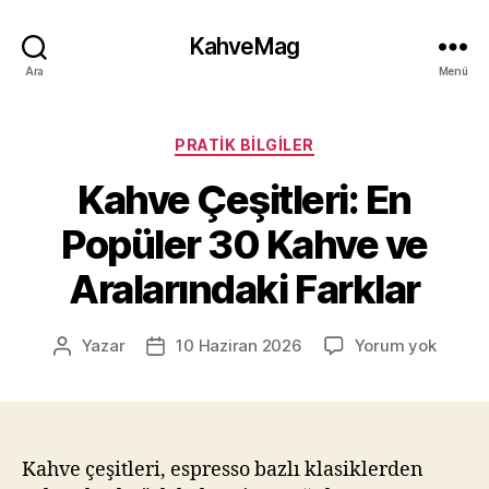
KahveMag
Ara
Menü
Kategoriler
PRATIK BILGILER
Kahve Çeşitleri: En
Popüler 30 Kahve ve
Aralarındaki Farklar
Kahve
Yazar
10 Haziran 2026
Yorum yok
Yazının
Yazı
Çeşitle
yazarı
tarihi
En
Popüle
30
Kahve
Kahve çeşitleri, espresso bazlı klasiklerden
ve