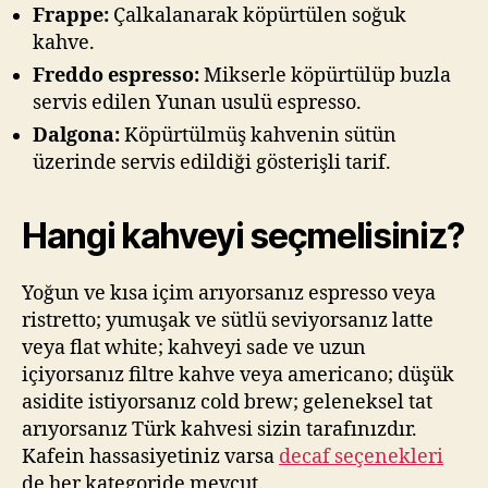
Frappe:
Çalkalanarak köpürtülen soğuk
kahve.
Freddo espresso:
Mikserle köpürtülüp buzla
servis edilen Yunan usulü espresso.
Dalgona:
Köpürtülmüş kahvenin sütün
üzerinde servis edildiği gösterişli tarif.
Hangi kahveyi seçmelisiniz?
Yoğun ve kısa içim arıyorsanız espresso veya
ristretto; yumuşak ve sütlü seviyorsanız latte
veya flat white; kahveyi sade ve uzun
içiyorsanız filtre kahve veya americano; düşük
asidite istiyorsanız cold brew; geleneksel tat
arıyorsanız Türk kahvesi sizin tarafınızdır.
Kafein hassasiyetiniz varsa
decaf seçenekleri
de her kategoride mevcut.