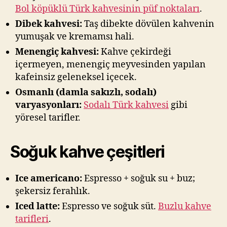
Bol köpüklü Türk kahvesinin püf noktaları
.
Dibek kahvesi:
Taş dibekte dövülen kahvenin
yumuşak ve kremamsı hali.
Menengiç kahvesi:
Kahve çekirdeği
içermeyen, menengiç meyvesinden yapılan
kafeinsiz geleneksel içecek.
Osmanlı (damla sakızlı, sodalı)
varyasyonları:
Sodalı Türk kahvesi
gibi
yöresel tarifler.
Soğuk kahve çeşitleri
Ice americano:
Espresso + soğuk su + buz;
şekersiz ferahlık.
Iced latte:
Espresso ve soğuk süt.
Buzlu kahve
tarifleri
.