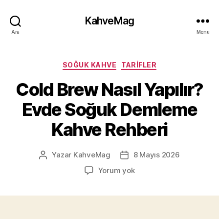
KahveMag
Ara
Menü
Kategoriler
SOĞUK KAHVE
TARIFLER
Cold Brew Nasıl Yapılır?
Evde Soğuk Demleme
Kahve Rehberi
Yazar
KahveMag
8 Mayıs 2026
Yazının
Yazı
yazarı
tarihi
Cold
Yorum yok
Brew
Nasıl
Yapılır?
Evde